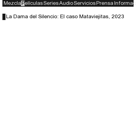
La oscuridad de La Luz del Mundo, 2023
Mezcla
Películas
Series
Audio
Servicios
Prensa
Informac
La Dama del Silencio: El caso Mataviejitas, 2023