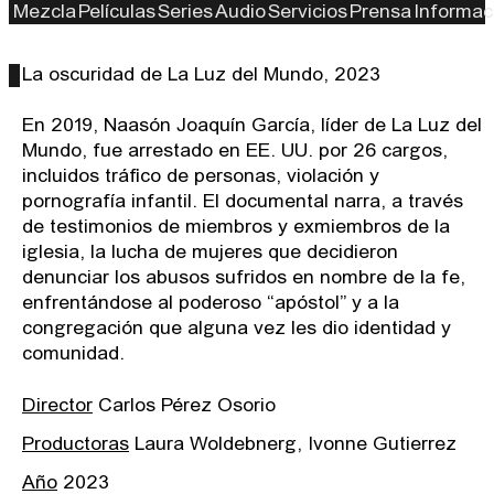
Mezcla
Películas
Series
Audio
Servicios
Prensa
Informac
La oscuridad de La Luz del Mundo, 2023
En 2019, Naasón Joaquín García, líder de La Luz del
Mundo, fue arrestado en EE. UU. por 26 cargos,
incluidos tráfico de personas, violación y
pornografía infantil. El documental narra, a través
de testimonios de miembros y exmiembros de la
iglesia, la lucha de mujeres que decidieron
denunciar los abusos sufridos en nombre de la fe,
enfrentándose al poderoso “apóstol” y a la
congregación que alguna vez les dio identidad y
comunidad.
Director
Carlos Pérez Osorio
Productoras
Laura Woldebnerg, Ivonne Gutierrez
Año
2023