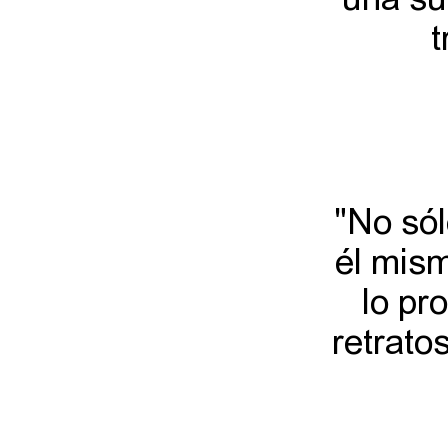
una su
t
"No sól
él mism
lo pr
retrato