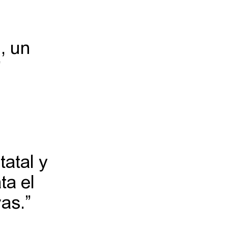
, un
”
tatal y
ta el
vas.”