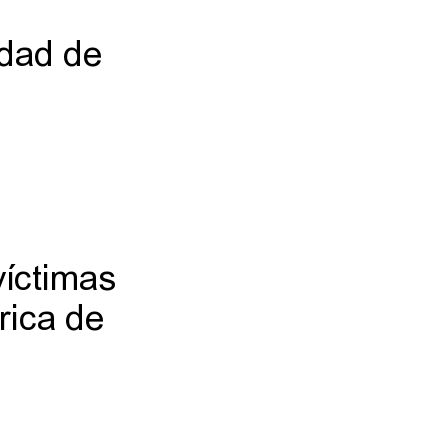
idad de
víctimas
rica de