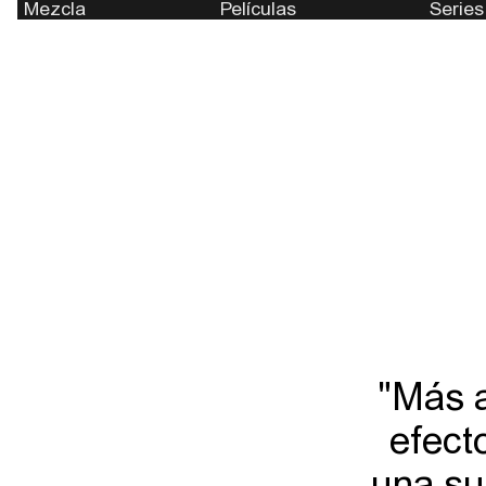
Mezcla
Películas
Series
"Más a
efect