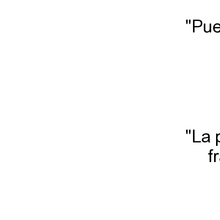
"Pue
"La 
f