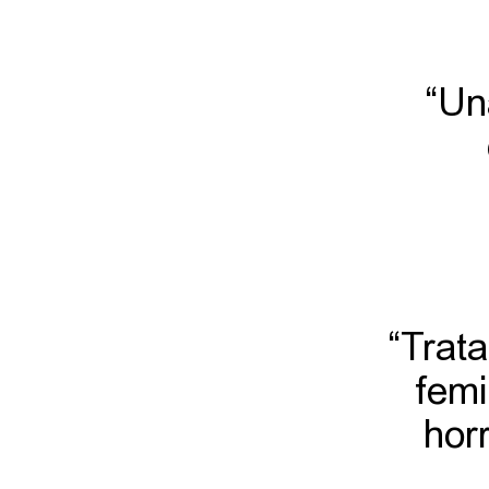
“Un
“Trata
femi
horr