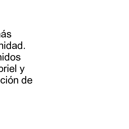
más
nidad.
nidos
riel y
ación de