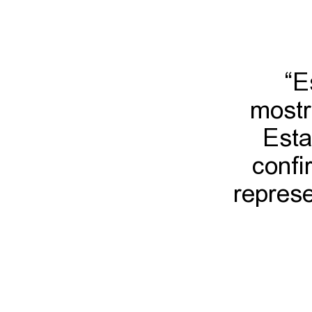
“E
mostr
Esta
confi
represe