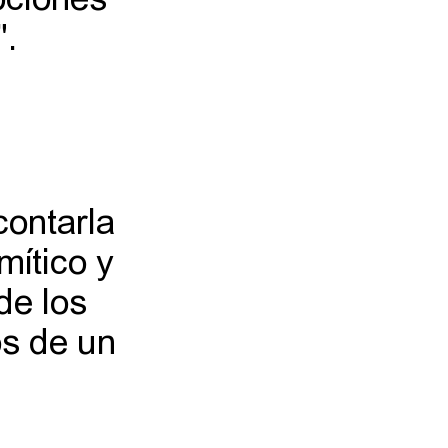
ociones
".
contarla
mítico y
de los
os de un