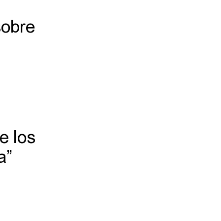
sobre
e los
a”