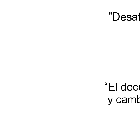
"Desaf
“El doc
y camb