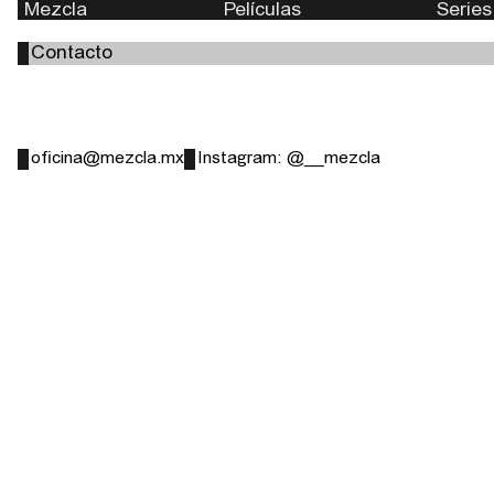
Mezcla
Películas
Series
Contacto
oficina@mezcla.mx
Instagram: @__mezcla